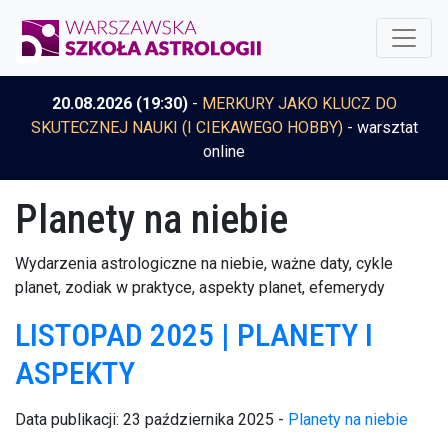
20.08.2026 (19:30)
-
MERKURY JAKO KLUCZ DO
SKUTECZNEJ NAUKI (I CIEKAWEGO HOBBY)
- warsztat
online
Planety na niebie
Wydarzenia astrologiczne na niebie, ważne daty, cykle
planet, zodiak w praktyce, aspekty planet, efemerydy
LISTOPAD 2025 | PLANETY I
ASPEKTY
Data publikacji: 23 października 2025 -
Planety na niebie