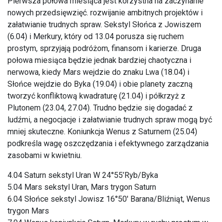
Pierwsza połowa miesiąca jest korzystna na zaczynanie
nowych przedsięwzięć. rozwijanie ambitnych projektów i
załatwianie trudnych spraw. Sekstyl Słońca z Jowiszem
(6.04) i Merkury, który od 13.04 porusza się ruchem
prostym, sprzyjają podróżom, finansom i karierze. Druga
połowa miesiąca będzie jednak bardziej chaotyczna i
nerwowa, kiedy Mars wejdzie do znaku Lwa (18.04) i
Słońce wejdzie do Byka (19.04) i obie planety zaczną
tworzyć konfliktową kwadraturę (21.04) i półkrzyż z
Plutonem (23.04, 27.04). Trudno będzie się dogadać z
ludźmi, a negocjacje i załatwianie trudnych spraw mogą być
mniej skuteczne. Koniunkcja Wenus z Saturnem (25.04)
podkreśla wagę oszczędzania i efektywnego zarządzania
zasobami w kwietniu.
4.04 Saturn sekstyl Uran W 24°55’Ryb/Byka
5.04 Mars sekstyl Uran, Mars trygon Saturn
6.04 Słońce sekstyl Jowisz 16°50′ Barana/Bliźniąt, Wenus
trygon Mars