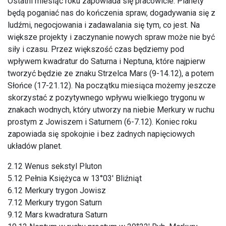
Ostatni miesiąc roku zapowiada się pracowicie. Planety
będą poganiać nas do kończenia spraw, dogadywania się z
ludźmi, negocjowania i zadawalania się tym, co jest. Na
większe projekty i zaczynanie nowych spraw może nie być
siły i czasu. Przez większość czas będziemy pod
wpływem kwadratur do Saturna i Neptuna, które najpierw
tworzyć będzie ze znaku Strzelca Mars (9-14.12), a potem
Słońce (17-21.12). Na początku miesiąca możemy jeszcze
skorzystać z pozytywnego wpływu wielkiego trygonu w
znakach wodnych, który utworzy na niebie Merkury w ruchu
prostym z Jowiszem i Saturnem (6-7.12). Koniec roku
zapowiada się spokojnie i bez żadnych napięciowych
układów planet.
2.12 Wenus sekstyl Pluton
5.12 Pełnia Księżyca w 13°03′ Bliźniąt
6.12 Merkury trygon Jowisz
7.12 Merkury trygon Saturn
9.12 Mars kwadratura Saturn