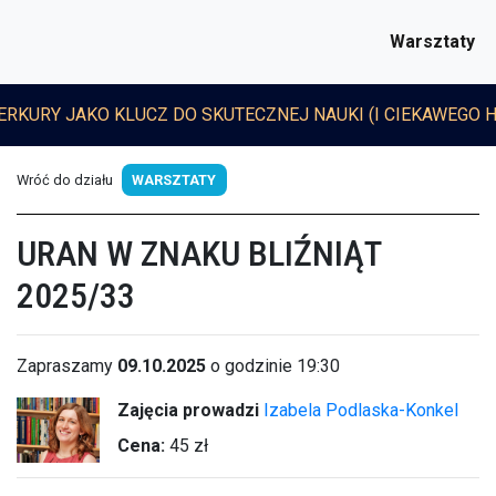
Warsztaty
ERKURY JAKO KLUCZ DO SKUTECZNEJ NAUKI (I CIEKAWEGO 
Wróć do działu
WARSZTATY
URAN W ZNAKU BLIŹNIĄT
2025/33
Zapraszamy
09.10.2025
o godzinie 19:30
Zajęcia prowadzi
Izabela Podlaska-Konkel
Cena:
45 zł