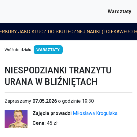
Warsztaty
ERKURY JAKO KLUCZ DO SKUTECZNEJ NAUKI (I CIEKAWEGO 
Wróć do działu
WARSZTATY
NIESPODZIANKI TRANZYTU
URANA W BLIŹNIĘTACH
Zapraszamy
07.05.2026
o godzinie 19:30
Zajęcia prowadzi
Miłosława Krogulska
Cena:
45 zł