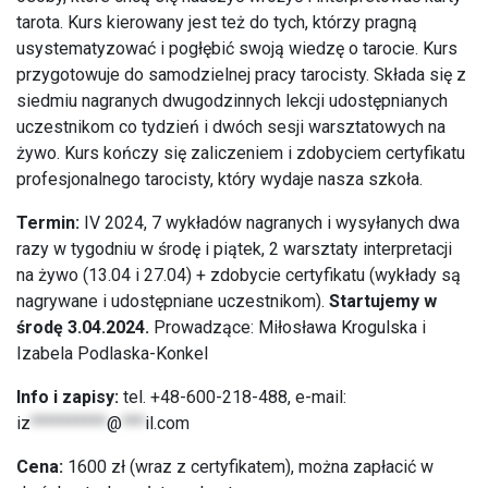
tarota. Kurs kierowany jest też do tych, którzy pragną
usystematyzować i pogłębić swoją wiedzę o tarocie. Kurs
przygotowuje do samodzielnej pracy tarocisty. Składa się z
siedmiu nagranych dwugodzinnych lekcji udostępnianych
uczestnikom co tydzień i dwóch sesji warsztatowych na
żywo. Kurs kończy się zaliczeniem i zdobyciem certyfikatu
profesjonalnego tarocisty, który wydaje nasza szkoła.
Termin:
IV 2024, 7 wykładów nagranych i wysyłanych dwa
razy w tygodniu w środę i piątek, 2 warsztaty interpretacji
na żywo (13.04 i 27.04) + zdobycie certyfikatu (wykłady są
nagrywane i udostępniane uczestnikom).
Startujemy w
środę 3.04.2024.
Prowadzące: Miłosława Krogulska i
Izabela Podlaska-Konkel
Info i zapisy:
tel. +48-600-218-488, e-mail:
iz
**********
@
***
il.com
Cena:
1600 zł (wraz z certyfikatem), można zapłacić w