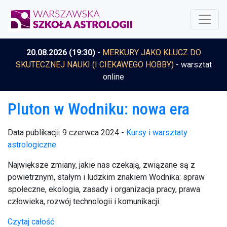
20.08.2026 (19:30)
-
MERKURY JAKO KLUCZ DO
SKUTECZNEJ NAUKI (I CIEKAWEGO HOBBY)
- warsztat
online
Pluton w Wodniku: nowa era
Data publikacji: 9 czerwca 2024 -
Kursy i warsztaty
astrologiczne
Największe zmiany, jakie nas czekają, związane są z
powietrznym, stałym i ludzkim znakiem Wodnika: spraw
społeczne, ekologia, zasady i organizacja pracy, prawa
człowieka, rozwój technologii i komunikacji.
Czytaj całość