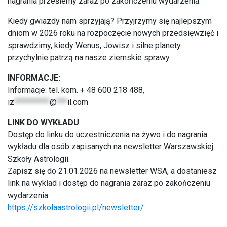
nagrania prześlemy zaraz po zakończeniu wydarzenia.
Kiedy gwiazdy nam sprzyjają? Przyjrzymy się najlepszym
dniom w 2026 roku na rozpoczęcie nowych przedsięwzięć i
sprawdzimy, kiedy Wenus, Jowisz i silne planety
przychylnie patrzą na nasze ziemskie sprawy.
INFORMACJE:
Informacje: tel. kom. + 48 600 218 488,
iz
**********
@
***
il.com
LINK DO WYKŁADU
Dostęp do linku do uczestniczenia na żywo i do nagrania
wykładu dla osób zapisanych na newsletter Warszawskiej
Szkoły Astrologii.
Zapisz się do 21.01.2026 na newsletter WSA, a dostaniesz
link na wykład i dostęp do nagrania zaraz po zakończeniu
wydarzenia:
https://szkolaastrologii.pl/newsletter/