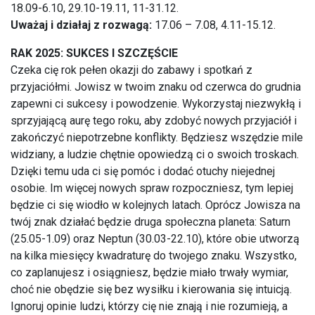
18.09-6.10, 29.10-19.11, 11-31.12.
Uważaj i działaj z rozwagą:
17.06 – 7.08, 4.11-15.12.
RAK 2025: SUKCES I SZCZĘŚCIE
Czeka cię rok pełen okazji do zabawy i spotkań z
przyjaciółmi. Jowisz w twoim znaku od czerwca do grudnia
zapewni ci sukcesy i powodzenie. Wykorzystaj niezwykłą i
sprzyjającą aurę tego roku, aby zdobyć nowych przyjaciół i
zakończyć niepotrzebne konflikty. Będziesz wszędzie mile
widziany, a ludzie chętnie opowiedzą ci o swoich troskach.
Dzięki temu uda ci się pomóc i dodać otuchy niejednej
osobie. Im więcej nowych spraw rozpoczniesz, tym lepiej
będzie ci się wiodło w kolejnych latach. Oprócz Jowisza na
twój znak działać będzie druga społeczna planeta: Saturn
(25.05-1.09) oraz Neptun (30.03-22.10), które obie utworzą
na kilka miesięcy kwadraturę do twojego znaku. Wszystko,
co zaplanujesz i osiągniesz, będzie miało trwały wymiar,
choć nie obędzie się bez wysiłku i kierowania się intuicją.
Ignoruj opinie ludzi, którzy cię nie znają i nie rozumieją, a