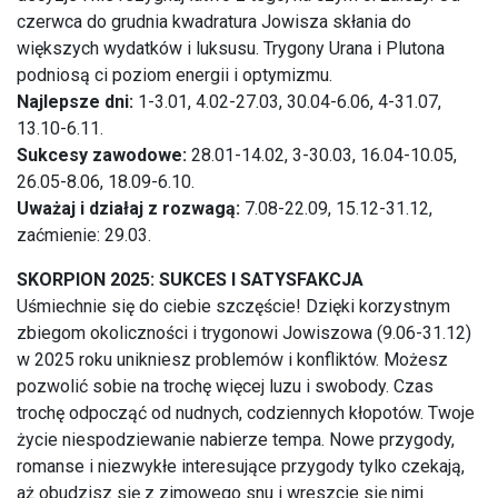
czerwca do grudnia kwadratura Jowisza skłania do
większych wydatków i luksusu. Trygony Urana i Plutona
podniosą ci poziom energii i optymizmu.
Najlepsze dni:
1-3.01, 4.02-27.03, 30.04-6.06, 4-31.07,
13.10-6.11.
Sukcesy zawodowe:
28.01-14.02, 3-30.03, 16.04-10.05,
26.05-8.06, 18.09-6.10.
Uważaj i działaj z rozwagą:
7.08-22.09, 15.12-31.12,
zaćmienie: 29.03.
SKORPION 2025: SUKCES I SATYSFAKCJA
Uśmiechnie się do ciebie szczęście! Dzięki korzystnym
zbiegom okoliczności i trygonowi Jowiszowa (9.06-31.12)
w 2025 roku unikniesz problemów i konfliktów. Możesz
pozwolić sobie na trochę więcej luzu i swobody. Czas
trochę odpocząć od nudnych, codziennych kłopotów. Twoje
życie niespodziewanie nabierze tempa. Nowe przygody,
romanse i niezwykłe interesujące przygody tylko czekają,
aż obudzisz się z zimowego snu i wreszcie się nimi