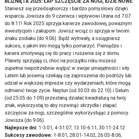
BLIŹNIĘTA 2025: ŁAP SZCZĘŚCIE ZA NOGI, IDZIE NOWE
Staniesz się przedsiębiorczy i bardzo pomysłowy dzięki
wsparciu Jowisza do 9 czerwca i wpływowi Urana od 7.07
do 8.11! Rok 2025 sprzyja karierze zawodowej, poważnym
inwestycjom i zakupom. Jowisz wciąż ci sprzyja w twoim
znaku zodiaku (do 9.06). Bądź wytrwały, a osiągniesz
sukces, o jakim inni mogą tylko pomarzyć. Pieniądze i
kariera zmotywują cię do pracy i ruszenia się z domu.
Planety sprzyjają ci, choć na początku roku możesz
zupełnie niepotrzebnie wątpić w swoje umiejętności i siły.
Latem lub jesienią czekają cię zaproszenia do podróży lub
udział w większej imprezie czy wydarzeniach, które mogą
odmienić twoje życie. Neptun (od 30.03 do 22.10) i Saturn
(od 25.05 do 1.09) przestaną działać kwadraturą na twój
znak, wykorzystaj to aby rozwinąć skrzydła i złapać
szczęście za nogi, szczególnie wykorzystując z pomocy
Jowisza (do 9.06).
Najlepsze dni:
1-3.01, 4-31.07, 13.10-6.11, 30.11-24.12.
Sukcesy zawodowe:
1-8.01, 28.01-14.02, 26.05-8.06,