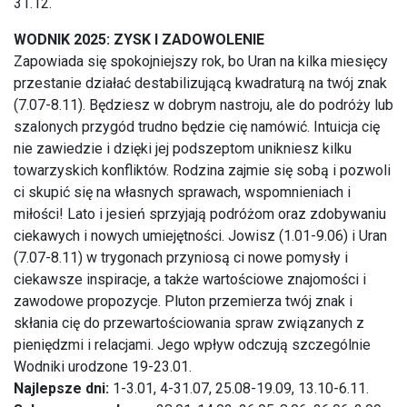
31.12.
WODNIK 2025: ZYSK I ZADOWOLENIE
Zapowiada się spokojniejszy rok, bo Uran na kilka miesięcy
przestanie działać destabilizującą kwadraturą na twój znak
(7.07-8.11). Będziesz w dobrym nastroju, ale do podróży lub
szalonych przygód trudno będzie cię namówić. Intuicja cię
nie zawiedzie i dzięki jej podszeptom unikniesz kilku
towarzyskich konfliktów. Rodzina zajmie się sobą i pozwoli
ci skupić się na własnych sprawach, wspomnieniach i
miłości! Lato i jesień sprzyjają podróżom oraz zdobywaniu
ciekawych i nowych umiejętności. Jowisz (1.01-9.06) i Uran
(7.07-8.11) w trygonach przyniosą ci nowe pomysły i
ciekawsze inspiracje, a także wartościowe znajomości i
zawodowe propozycje. Pluton przemierza twój znak i
skłania cię do przewartościowania spraw związanych z
pieniędzmi i relacjami. Jego wpływ odczują szczególnie
Wodniki urodzone 19-23.01.
Najlepsze dni:
1-3.01, 4-31.07, 25.08-19.09, 13.10-6.11.