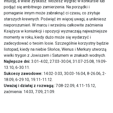
intuicję, a wiele zyskasz. Możesz wygrać w konkursie lub
podjąć się ambitnego zamierzenia. Na porządki i
pomaganie innym może zabraknąć ci czasu, co zirytuje
starszych krewnych. Poświęć im więcej uwagi, a unikniesz
nieporozumień. W marcu i wrześniu całkowite zaćmienia
Księżyca w koniunkcji i opozycji wyznaczają najważniejsze
momenty w roku, kiedy dużo może się wydarzyć i
zadecydować o twoim losie. Szczególnie korzystny będzie
listopad, kiedy na niebie Słońce, Wenus i Merkury utworzą
wielki trygon z Jowiszem i Saturnem w znakach wodnych.
Najlepsze dni:
3.01-4.02, 27.03-30.04, 31.07-25.08, 19.09-
13.10, 6-30.11.
Sukcesy zawodowe:
14.02-3.03, 30.03-16.04, 8-26.06, 2-
18.09, 6-29.10, 19.11-11.12.
Uważaj i działaj z rozwagą:
7.08-22.09, 4.11-15.12,
zaćmienia: 14.03, 7.09, 21.09.