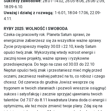
Sukcesy zawodowe:
28.01-14.02, 26.05-8.06, 26.06-2.09,
18.09-6.10.
Uważaj i działaj z rozwagą:
1-6.01, 18.04-17.06, 22.09-
4.11.
RYBY 2025: WOLNOŚĆ I SWOBODA
Czeka cię pracowity rok. Planeta Saturn sprawi, że
energicznie zabierzesz się za wszystkie ważne sprawy.
Życie przyspieszy między 30.03 i 22.10, kiedy Saturn
opuści twój znak. Wykorzystaj wtedy wzrost energii i
zacznij nowe projekty, ważne sprawy i ryzykowne
przedsięwzięcia. Do tego na czas od 30.03 do 22.10
Neptun opuści twój znak i przestaniesz mieć mgłę przed
oczami, zaczniesz realniej patrzeć na to, co robisz i czego
chcesz. Od czerwca do grudnia Jowisz wesprze cię
trygonem w twoich staraniach i pozwoli wreszcie osiągnąć
sukces i satysfakcję i zacznie sprzyjać ujawnianiu twoich
talentów. Od 7.07 do 8.11 kwadratura Urana doda ci energii i
optymizmu, ale też może zmienić twoje plany. Zdaj się na