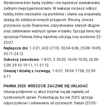
Wydarzenia biec będą szybko i nie będziesz zaskakiwany
żadnymi nieprzyjemnościami. W wakacje możesz odkryć
hobby, które niezwykle cię pochłonie i stanie się wspaniałą
okazją do zdobycia nowych przyjaciół. Wiosną Jowisz
przyniesie zyski finansowe, odzyskiwanie starych długów
oraz załatwianie ważnych spraw w banku. Sprzyja temu też
opozycja Plutona, którą najsilniej odczują Lwy urodzone 22-
25.07.
Najlepsze dni:
1-3.01, 4.02-27.03, 30.04-6.06, 25.08-19.09,
30.11-24.12.
Sukcesy zawodowe:
1-8.01, 3-30.03, 16.04-10.05, 26.06-
2.09, 29.10-19.11, 11-31.12.
Uważaj i działaj z rozwagą:
1-6.01, 18.04-17.06, 22.09-
4.11.
PANNA 2025: WRESZCIE ZACZNIE SIĘ UKŁADAĆ
Intuicja podpowie ci, abyś trzymał się jak najdalej od
ryzykownych spraw. Posłuchaj jej, bo rok 2025 sprzyja
odpoczynkowi i odnawianiu sił życiowych. Saturn (25.05-