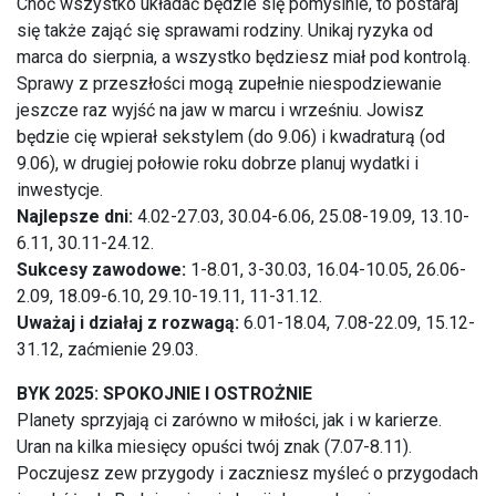
Choć wszystko układać będzie się pomyślnie, to postaraj
się także zająć się sprawami rodziny. Unikaj ryzyka od
marca do sierpnia, a wszystko będziesz miał pod kontrolą.
Sprawy z przeszłości mogą zupełnie niespodziewanie
jeszcze raz wyjść na jaw w marcu i wrześniu. Jowisz
będzie cię wpierał sekstylem (do 9.06) i kwadraturą (od
9.06), w drugiej połowie roku dobrze planuj wydatki i
inwestycje.
Najlepsze dni:
4.02-27.03, 30.04-6.06, 25.08-19.09, 13.10-
6.11, 30.11-24.12.
Sukcesy zawodowe:
1-8.01, 3-30.03, 16.04-10.05, 26.06-
2.09, 18.09-6.10, 29.10-19.11, 11-31.12.
Uważaj i działaj z rozwagą:
6.01-18.04, 7.08-22.09, 15.12-
31.12, zaćmienie 29.03.
BYK 2025: SPOKOJNIE I OSTROŻNIE
Planety sprzyjają ci zarówno w miłości, jak i w karierze.
Uran na kilka miesięcy opuści twój znak (7.07-8.11).
Poczujesz zew przygody i zaczniesz myśleć o przygodach