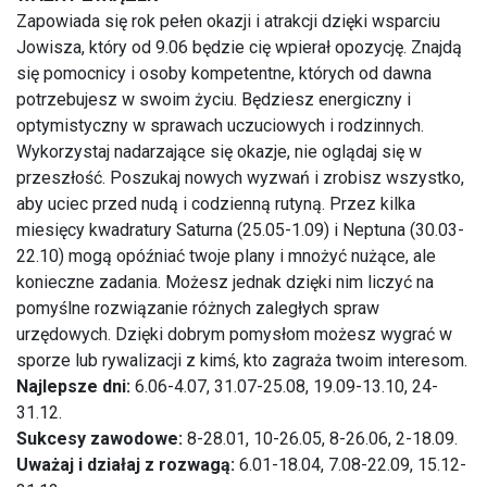
Zapowiada się rok pełen okazji i atrakcji dzięki wsparciu
Jowisza, który od 9.06 będzie cię wpierał opozycję. Znajdą
się pomocnicy i osoby kompetentne, których od dawna
potrzebujesz w swoim życiu. Będziesz energiczny i
optymistyczny w sprawach uczuciowych i rodzinnych.
Wykorzystaj nadarzające się okazje, nie oglądaj się w
przeszłość. Poszukaj nowych wyzwań i zrobisz wszystko,
aby uciec przed nudą i codzienną rutyną. Przez kilka
miesięcy kwadratury Saturna (25.05-1.09) i Neptuna (30.03-
22.10) mogą opóźniać twoje plany i mnożyć nużące, ale
konieczne zadania. Możesz jednak dzięki nim liczyć na
pomyślne rozwiązanie różnych zaległych spraw
urzędowych. Dzięki dobrym pomysłom możesz wygrać w
sporze lub rywalizacji z kimś, kto zagraża twoim interesom.
Najlepsze dni:
6.06-4.07, 31.07-25.08, 19.09-13.10, 24-
31.12.
Sukcesy zawodowe:
8-28.01, 10-26.05, 8-26.06, 2-18.09.
Uważaj i działaj z rozwagą:
6.01-18.04, 7.08-22.09, 15.12-