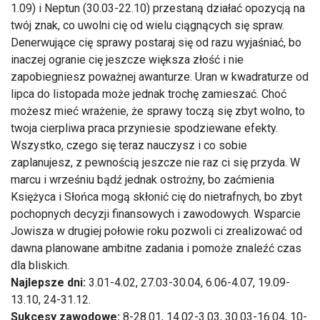
1.09) i Neptun (30.03-22.10) przestaną działać opozycją na
twój znak, co uwolni cię od wielu ciągnących się spraw.
Denerwujące cię sprawy postaraj się od razu wyjaśniać, bo
inaczej ogranie cię jeszcze większa złość i nie
zapobiegniesz poważnej awanturze. Uran w kwadraturze od
lipca do listopada może jednak trochę zamieszać. Choć
możesz mieć wrażenie, że sprawy toczą się zbyt wolno, to
twoja cierpliwa praca przyniesie spodziewane efekty.
Wszystko, czego się teraz nauczysz i co sobie
zaplanujesz, z pewnością jeszcze nie raz ci się przyda. W
marcu i wrześniu bądź jednak ostrożny, bo zaćmienia
Księżyca i Słońca mogą skłonić cię do nietrafnych, bo zbyt
pochopnych decyzji finansowych i zawodowych. Wsparcie
Jowisza w drugiej połowie roku pozwoli ci zrealizować od
dawna planowane ambitne zadania i pomoże znaleźć czas
dla bliskich.
Najlepsze dni:
3.01-4.02, 27.03-30.04, 6.06-4.07, 19.09-
13.10, 24-31.12.
Sukcesy zawodowe:
8-28.01, 14.02-3.03, 30.03-16.04, 10-