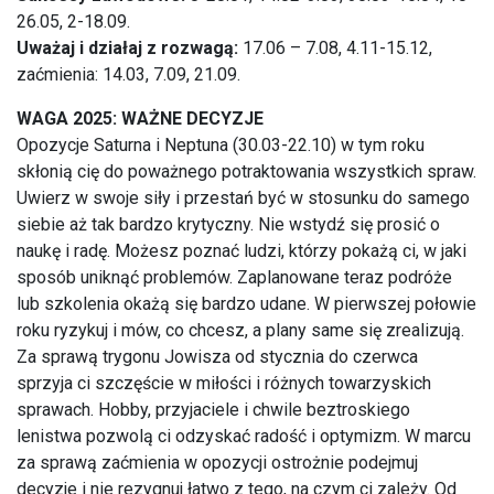
26.05, 2-18.09.
Uważaj i działaj z rozwagą:
17.06 – 7.08, 4.11-15.12,
zaćmienia: 14.03, 7.09, 21.09.
WAGA 2025: WAŻNE DECYZJE
Opozycje Saturna i Neptuna (30.03-22.10) w tym roku
skłonią cię do poważnego potraktowania wszystkich spraw.
Uwierz w swoje siły i przestań być w stosunku do samego
siebie aż tak bardzo krytyczny. Nie wstydź się prosić o
naukę i radę. Możesz poznać ludzi, którzy pokażą ci, w jaki
sposób uniknąć problemów. Zaplanowane teraz podróże
lub szkolenia okażą się bardzo udane. W pierwszej połowie
roku ryzykuj i mów, co chcesz, a plany same się zrealizują.
Za sprawą trygonu Jowisza od stycznia do czerwca
sprzyja ci szczęście w miłości i różnych towarzyskich
sprawach. Hobby, przyjaciele i chwile beztroskiego
lenistwa pozwolą ci odzyskać radość i optymizm. W marcu
za sprawą zaćmienia w opozycji ostrożnie podejmuj
decyzje i nie rezygnuj łatwo z tego, na czym ci zależy. Od