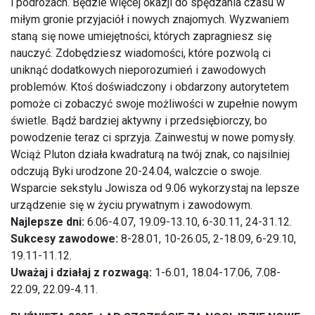
i podróżach. Będzie więcej okazji do spędzania czasu w
miłym gronie przyjaciół i nowych znajomych. Wyzwaniem
staną się nowe umiejętności, których zapragniesz się
nauczyć. Zdobędziesz wiadomości, które pozwolą ci
uniknąć dodatkowych nieporozumień i zawodowych
problemów. Ktoś doświadczony i obdarzony autorytetem
pomoże ci zobaczyć swoje możliwości w zupełnie nowym
świetle. Bądź bardziej aktywny i przedsiębiorczy, bo
powodzenie teraz ci sprzyja. Zainwestuj w nowe pomysły.
Wciąż Pluton działa kwadraturą na twój znak, co najsilniej
odczują Byki urodzone 20-24.04, walczcie o swoje.
Wsparcie sekstylu Jowisza od 9.06 wykorzystaj na lepsze
urządzenie się w życiu prywatnym i zawodowym.
Najlepsze dni:
6.06-4.07, 19.09-13.10, 6-30.11, 24-31.12.
Sukcesy zawodowe:
8-28.01, 10-26.05, 2-18.09, 6-29.10,
19.11-11.12.
Uważaj i działaj z rozwagą:
1-6.01, 18.04-17.06, 7.08-
22.09, 22.09-4.11.