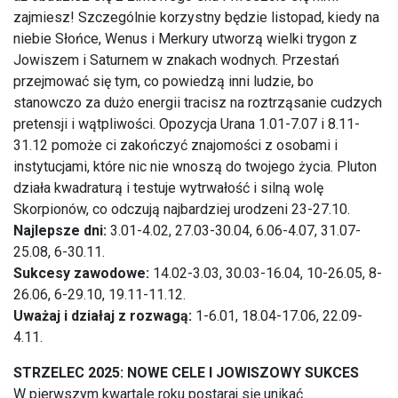
zajmiesz! Szczególnie korzystny będzie listopad, kiedy na
niebie Słońce, Wenus i Merkury utworzą wielki trygon z
Jowiszem i Saturnem w znakach wodnych. Przestań
przejmować się tym, co powiedzą inni ludzie, bo
stanowczo za dużo energii tracisz na roztrząsanie cudzych
pretensji i wątpliwości. Opozycja Urana 1.01-7.07 i 8.11-
31.12 pomoże ci zakończyć znajomości z osobami i
instytucjami, które nic nie wnoszą do twojego życia. Pluton
działa kwadraturą i testuje wytrwałość i silną wolę
Skorpionów, co odczują najbardziej urodzeni 23-27.10.
Najlepsze dni:
3.01-4.02, 27.03-30.04, 6.06-4.07, 31.07-
25.08, 6-30.11.
Sukcesy zawodowe:
14.02-3.03, 30.03-16.04, 10-26.05, 8-
26.06, 6-29.10, 19.11-11.12.
Uważaj i działaj z rozwagą:
1-6.01, 18.04-17.06, 22.09-
4.11.
STRZELEC 2025: NOWE CELE I JOWISZOWY SUKCES
W pierwszym kwartale roku postaraj się unikać