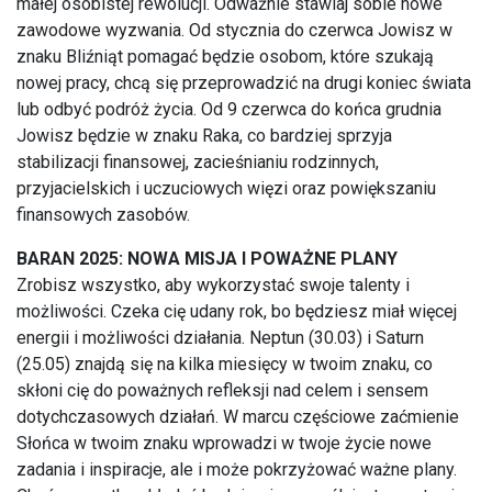
małej osobistej rewolucji. Odważnie stawiaj sobie nowe
zawodowe wyzwania. Od stycznia do czerwca Jowisz w
znaku Bliźniąt pomagać będzie osobom, które szukają
nowej pracy, chcą się przeprowadzić na drugi koniec świata
lub odbyć podróż życia. Od 9 czerwca do końca grudnia
Jowisz będzie w znaku Raka, co bardziej sprzyja
stabilizacji finansowej, zacieśnianiu rodzinnych,
przyjacielskich i uczuciowych więzi oraz powiększaniu
finansowych zasobów.
BARAN 2025: NOWA MISJA I POWAŻNE PLANY
Zrobisz wszystko, aby wykorzystać swoje talenty i
możliwości. Czeka cię udany rok, bo będziesz miał więcej
energii i możliwości działania. Neptun (30.03) i Saturn
(25.05) znajdą się na kilka miesięcy w twoim znaku, co
skłoni cię do poważnych refleksji nad celem i sensem
dotychczasowych działań. W marcu częściowe zaćmienie
Słońca w twoim znaku wprowadzi w twoje życie nowe
zadania i inspiracje, ale i może pokrzyżować ważne plany.