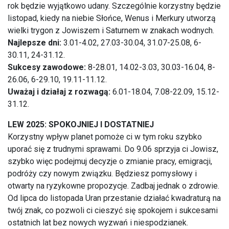
rok będzie wyjątkowo udany. Szczególnie korzystny będzie
listopad, kiedy na niebie Słońce, Wenus i Merkury utworzą
wielki trygon z Jowiszem i Saturnem w znakach wodnych.
Najlepsze dni:
3.01-4.02, 27.03-30.04, 31.07-25.08, 6-
30.11, 24-31.12.
Sukcesy zawodowe:
8-28.01, 14.02-3.03, 30.03-16.04, 8-
26.06, 6-29.10, 19.11-11.12.
Uważaj i działaj z rozwagą:
6.01-18.04, 7.08-22.09, 15.12-
31.12.
LEW 2025: SPOKOJNIEJ I DOSTATNIEJ
Korzystny wpływ planet pomoże ci w tym roku szybko
uporać się z trudnymi sprawami. Do 9.06 sprzyja ci Jowisz,
szybko więc podejmuj decyzje o zmianie pracy, emigracji,
podróży czy nowym związku. Będziesz pomysłowy i
otwarty na ryzykowne propozycje. Zadbaj jednak o zdrowie.
Od lipca do listopada Uran przestanie działać kwadraturą na
twój znak, co pozwoli ci cieszyć się spokojem i sukcesami
ostatnich lat bez nowych wyzwań i niespodzianek.