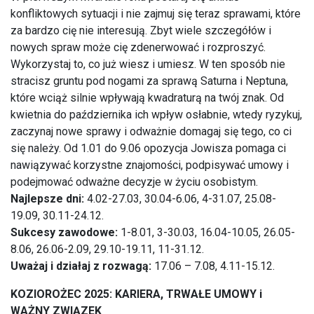
konfliktowych sytuacji i nie zajmuj się teraz sprawami, które
za bardzo cię nie interesują. Zbyt wiele szczegółów i
nowych spraw może cię zdenerwować i rozproszyć.
Wykorzystaj to, co już wiesz i umiesz. W ten sposób nie
stracisz gruntu pod nogami za sprawą Saturna i Neptuna,
które wciąż silnie wpływają kwadraturą na twój znak. Od
kwietnia do października ich wpływ osłabnie, wtedy ryzykuj,
zaczynaj nowe sprawy i odważnie domagaj się tego, co ci
się należy. Od 1.01 do 9.06 opozycja Jowisza pomaga ci
nawiązywać korzystne znajomości, podpisywać umowy i
podejmować odważne decyzje w życiu osobistym.
Najlepsze dni:
4.02-27.03, 30.04-6.06, 4-31.07, 25.08-
19.09, 30.11-24.12.
Sukcesy zawodowe:
1-8.01, 3-30.03, 16.04-10.05, 26.05-
8.06, 26.06-2.09, 29.10-19.11, 11-31.12.
Uważaj i działaj z rozwagą:
17.06 – 7.08, 4.11-15.12.
KOZIOROŻEC 2025: KARIERA, TRWAŁE UMOWY i
WAŻNY ZWIĄZEK